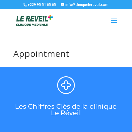
+229 95 51 65 65
info@cliniquelereveil.com
Appointment
Les Chiffres Clés de la clinique
Le Réveil